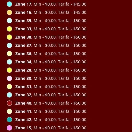
Zone 17
, Min - $0.00, Tarifa - $45.00
Zone 16
, Min - $0.00, Tarifa - $45.00
Zone 39
, Min - $0.00, Tarifa - $50.00
Zone 33
, Min - $0.00, Tarifa - $50.00
Zone 38
, Min - $0.00, Tarifa - $50.00
Zone 37
, Min - $0.00, Tarifa - $50.00
Zone 36
, Min - $0.00, Tarifa - $50.00
Zone 34
, Min - $0.00, Tarifa - $50.00
Zone 28
, Min - $0.00, Tarifa - $50.00
Zone 30
, Min - $0.00, Tarifa - $50.00
Zone 31
, Min - $0.00, Tarifa - $50.00
Zone 32
, Min - $0.00, Tarifa - $50.00
Zone 40
, Min - $0.00, Tarifa - $50.00
Zone 41
, Min - $0.00, Tarifa - $50.00
Zone 42
, Min - $0.00, Tarifa - $50.00
Zone 15
, Min - $0.00, Tarifa - $50.00