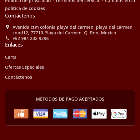
Política de privacidad
Términos del servicio
Cambios en la
política de cookies
Contáctenos
Avenida ctm colonia playa del carmen, playa del carmen
cond12, 77710 Playa del Carmen, Q. Roo, Mexico
+52 984 232 9296
Enlaces
Carta
Ofertas Especiales
Contáctenos
MÉTODOS DE PAGO ACEPTADOS