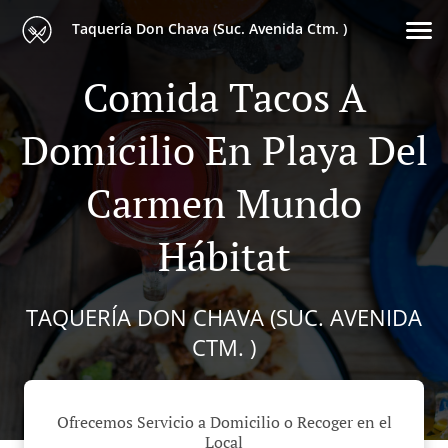
Taquería Don Chava (Suc. Avenida Ctm. )
Comida Tacos A
Domicilio En Playa Del
Carmen Mundo
Hábitat
TAQUERÍA DON CHAVA (SUC. AVENIDA
CTM. )
Ofrecemos Servicio a Domicilio o Recoger en el
Local