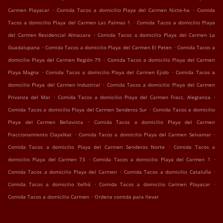
.
.
Carmen Playacar
Comida Tacos a domicilio Playa del Carmen Nicte-ha
Comida
.
Tacos a domicilio Playa del Carmen Las Palmas 1
Comida Tacos a domicilio Playa
.
del Carmen Residencial Almazara
Comida Tacos a domicilio Playa del Carmen La
.
.
Guadalupana
Comida Tacos a domicilio Playa del Carmen El Peten
Comida Tacos a
.
domicilio Playa del Carmen Región 79
Comida Tacos a domicilio Playa del Carmen
.
.
Playa Magna
Comida Tacos a domicilio Playa del Carmen Ejido
Comida Tacos a
.
domicilio Playa del Carmen Industrial
Comida Tacos a domicilio Playa del Carmen
.
.
Privanza del Mar
Comida Tacos a domicilio Playa del Carmen Fracc. Alegranza
.
Comida Tacos a domicilio Playa del Carmen Senderos Sur
Comida Tacos a domicilio
.
Playa del Carmen Bellavista
Comida Tacos a domicilio Playa del Carmen
.
.
Fraccionamiento Clayalkat
Comida Tacos a domicilio Playa del Carmen Selvamar
.
Comida Tacos a domicilio Playa del Carmen Senderos Norte
Comida Tacos a
.
.
domicilio Playa del Carmen 73
Comida Tacos a domicilio Playa del Carmen 1
.
.
Comida Tacos a domicilio Playa del Carmen
Comida Tacos a domicilio Cataluña
.
.
Comida Tacos a domicilio Xelhá
Comida Tacos a domicilio Carmen Playacar
.
Comida Tacos a domicilio Carmen
Ordena comida para llevar