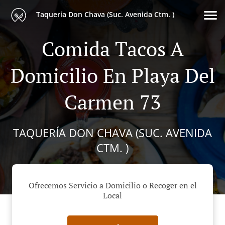
Taquería Don Chava (Suc. Avenida Ctm. )
Comida Tacos A
Domicilio En Playa Del
Carmen 73
TAQUERÍA DON CHAVA (SUC. AVENIDA
CTM. )
Ofrecemos Servicio a Domicilio o Recoger en el
Local