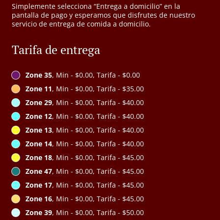
Simplemente selecciona “Entrega a domicilio” en la
pantalla de pago y esperamos que disfrutes de nuestro
servicio de entrega de comida a domicilio.
Tarifa de entrega
Zone 35
, Min - $0.00, Tarifa - $0.00
Zone 11
, Min - $0.00, Tarifa - $35.00
Zone 29
, Min - $0.00, Tarifa - $40.00
Zone 12
, Min - $0.00, Tarifa - $40.00
Zone 13
, Min - $0.00, Tarifa - $40.00
Zone 14
, Min - $0.00, Tarifa - $40.00
Zone 18
, Min - $0.00, Tarifa - $45.00
Zone 47
, Min - $0.00, Tarifa - $45.00
Zone 17
, Min - $0.00, Tarifa - $45.00
Zone 16
, Min - $0.00, Tarifa - $45.00
Zone 39
, Min - $0.00, Tarifa - $50.00