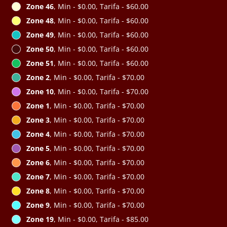
Zone 46
, Min - $0.00, Tarifa - $60.00
Zone 48
, Min - $0.00, Tarifa - $60.00
Zone 49
, Min - $0.00, Tarifa - $60.00
Zone 50
, Min - $0.00, Tarifa - $60.00
Zone 51
, Min - $0.00, Tarifa - $60.00
Zone 2
, Min - $0.00, Tarifa - $70.00
Zone 10
, Min - $0.00, Tarifa - $70.00
Zone 1
, Min - $0.00, Tarifa - $70.00
Zone 3
, Min - $0.00, Tarifa - $70.00
Zone 4
, Min - $0.00, Tarifa - $70.00
Zone 5
, Min - $0.00, Tarifa - $70.00
Zone 6
, Min - $0.00, Tarifa - $70.00
Zone 7
, Min - $0.00, Tarifa - $70.00
Zone 8
, Min - $0.00, Tarifa - $70.00
Zone 9
, Min - $0.00, Tarifa - $70.00
Zone 19
, Min - $0.00, Tarifa - $85.00