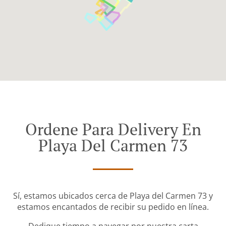
Ordene Para Delivery En
Playa Del Carmen 73
Sí, estamos ubicados cerca de Playa del Carmen 73 y
estamos encantados de recibir su pedido en línea.