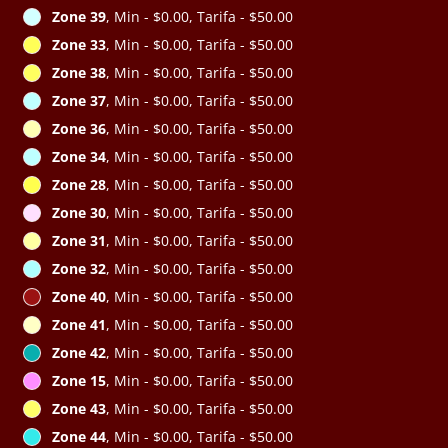
Zone 39
, Min - $0.00, Tarifa - $50.00
Zone 33
, Min - $0.00, Tarifa - $50.00
Zone 38
, Min - $0.00, Tarifa - $50.00
Zone 37
, Min - $0.00, Tarifa - $50.00
Zone 36
, Min - $0.00, Tarifa - $50.00
Zone 34
, Min - $0.00, Tarifa - $50.00
Zone 28
, Min - $0.00, Tarifa - $50.00
Zone 30
, Min - $0.00, Tarifa - $50.00
Zone 31
, Min - $0.00, Tarifa - $50.00
Zone 32
, Min - $0.00, Tarifa - $50.00
Zone 40
, Min - $0.00, Tarifa - $50.00
Zone 41
, Min - $0.00, Tarifa - $50.00
Zone 42
, Min - $0.00, Tarifa - $50.00
Zone 15
, Min - $0.00, Tarifa - $50.00
Zone 43
, Min - $0.00, Tarifa - $50.00
Zone 44
, Min - $0.00, Tarifa - $50.00