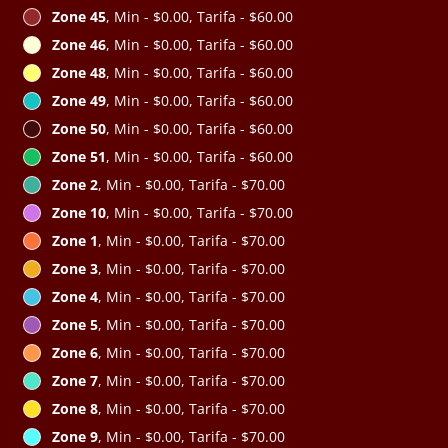
Zone 45
, Min - $0.00, Tarifa - $60.00
Zone 46
, Min - $0.00, Tarifa - $60.00
Zone 48
, Min - $0.00, Tarifa - $60.00
Zone 49
, Min - $0.00, Tarifa - $60.00
Zone 50
, Min - $0.00, Tarifa - $60.00
Zone 51
, Min - $0.00, Tarifa - $60.00
Zone 2
, Min - $0.00, Tarifa - $70.00
Zone 10
, Min - $0.00, Tarifa - $70.00
Zone 1
, Min - $0.00, Tarifa - $70.00
Zone 3
, Min - $0.00, Tarifa - $70.00
Zone 4
, Min - $0.00, Tarifa - $70.00
Zone 5
, Min - $0.00, Tarifa - $70.00
Zone 6
, Min - $0.00, Tarifa - $70.00
Zone 7
, Min - $0.00, Tarifa - $70.00
Zone 8
, Min - $0.00, Tarifa - $70.00
Zone 9
, Min - $0.00, Tarifa - $70.00