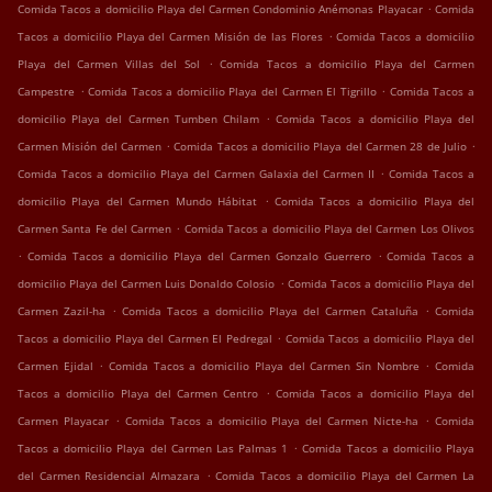
.
Comida Tacos a domicilio Playa del Carmen Condominio Anémonas Playacar
Comida
.
Tacos a domicilio Playa del Carmen Misión de las Flores
Comida Tacos a domicilio
.
Playa del Carmen Villas del Sol
Comida Tacos a domicilio Playa del Carmen
.
.
Campestre
Comida Tacos a domicilio Playa del Carmen El Tigrillo
Comida Tacos a
.
domicilio Playa del Carmen Tumben Chilam
Comida Tacos a domicilio Playa del
.
.
Carmen Misión del Carmen
Comida Tacos a domicilio Playa del Carmen 28 de Julio
.
Comida Tacos a domicilio Playa del Carmen Galaxia del Carmen II
Comida Tacos a
.
domicilio Playa del Carmen Mundo Hábitat
Comida Tacos a domicilio Playa del
.
Carmen Santa Fe del Carmen
Comida Tacos a domicilio Playa del Carmen Los Olivos
.
.
Comida Tacos a domicilio Playa del Carmen Gonzalo Guerrero
Comida Tacos a
.
domicilio Playa del Carmen Luis Donaldo Colosio
Comida Tacos a domicilio Playa del
.
.
Carmen Zazil-ha
Comida Tacos a domicilio Playa del Carmen Cataluña
Comida
.
Tacos a domicilio Playa del Carmen El Pedregal
Comida Tacos a domicilio Playa del
.
.
Carmen Ejidal
Comida Tacos a domicilio Playa del Carmen Sin Nombre
Comida
.
Tacos a domicilio Playa del Carmen Centro
Comida Tacos a domicilio Playa del
.
.
Carmen Playacar
Comida Tacos a domicilio Playa del Carmen Nicte-ha
Comida
.
Tacos a domicilio Playa del Carmen Las Palmas 1
Comida Tacos a domicilio Playa
.
del Carmen Residencial Almazara
Comida Tacos a domicilio Playa del Carmen La